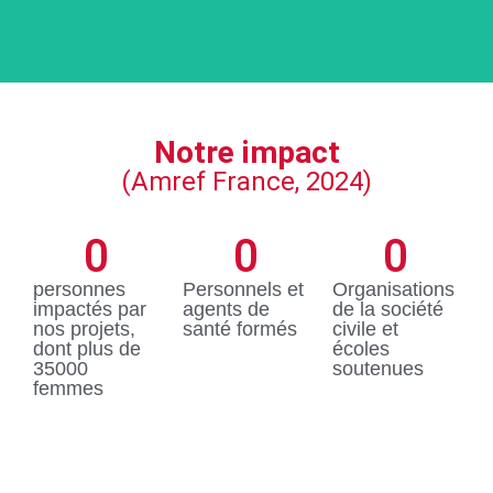
maternelle
des
et
besoins
infantile.
En
en santé.
savoir
plus
Notre impact
En
En
savoir
(Amref France, 2024)
savoir
plus
plus
0
0
0
personnes
Personnels et
Organisations
impactés par
agents de
de la société
nos projets,
santé formés
civile et
dont plus de
écoles
35000
soutenues
femmes