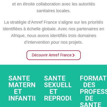
et en étroite collaboration avec les autorités
sanitaires locales.
La stratégie d’Amref France s’aligne sur les priorités
identifiées à échelle globale. Avec nos partenaires en
FORMAT
Afrique, nous avons identifiés trois domaines
SANTE
DES
d’intervention pour nos projets.
MATERNELLE
PROFES
ET
DE
Découvrir Amref France
INFANTILE
SANTE
SANTE
SEXUELLE
ET
En
SANTE
SANTE
FORMAT
Amref
REPRODUCTIVE
Afrique
MATERNELLE
SEXUELLE
DES
Health
subsaharienne,
ET
ET
PROFES
Africa
les
Pour
INFANTILE
REPRODUCTIVE
DE
forme
femmes
transformer
SANTE
chaque